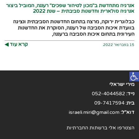
אנרגיה מתחדשת ב"מכון לטיהור שפכים" רעננה, המוביל ביצור
אנרגיה סולארית וחדשנות סביבתית – שנת 2022
כבלוגרית ירוקה, מרצה בתחום החדשנות הסביבתית ונציגה
בוועדת איכות הסביבה של רעננה, הסוקרת את החדשנות
העירונית בתחום איכות הסביבה ברעננה,
קרא עוד ◀︎
15 בפברואר 2022
פתח סרגל נגישות
מירי ישראלי
נייד:
052-4044582
בית:
09-7417594
דוא"ל:
israeli.miri@gmail.com
הצטרפו אלי ברשתות החברתיות