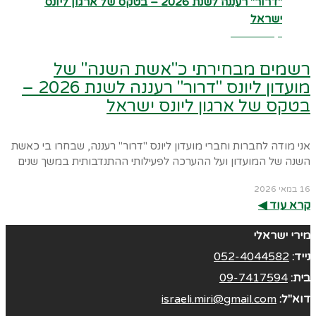
קרא עוד ←
רשמים מבחירתי כ"אשת השנה" של
מועדון ליונס "דרור" רעננה לשנת 2026 –
בטקס של ארגון ליונס ישראל
אני מודה לחברות וחברי מועדון ליונס "דרור" רעננה, שבחרו בי כאשת
השנה של המועדון ועל ההערכה לפעילותי ההתנדבותית במשך שנים
16 במאי 2026
קרא עוד ◀︎
מירי ישראלי
נייד:
052-4044582
בית:
09-7417594
דוא"ל:
israeli.miri@gmail.com