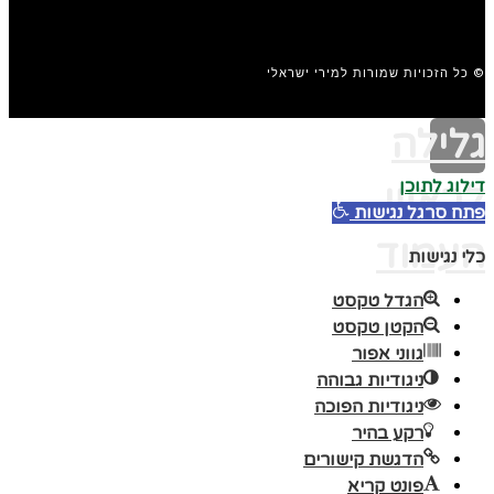
© כל הזכויות שמורות למירי ישראלי
גלילה
דילוג לתוכן
לראש
פתח סרגל נגישות
העמוד
כלי נגישות
הגדל טקסט
הקטן טקסט
גווני אפור
ניגודיות גבוהה
ניגודיות הפוכה
רקע בהיר
הדגשת קישורים
פונט קריא