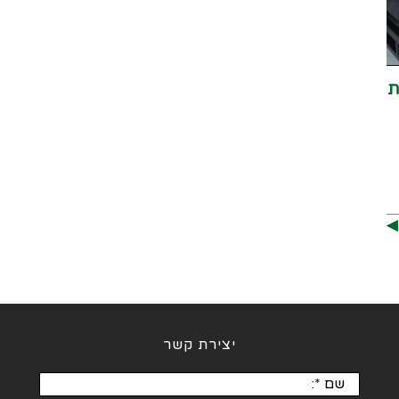
ת
︎
יצירת קשר