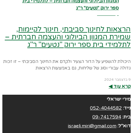
קרא עוד ←
הרצאות לחינוך סביבתי, חינוך לקיימות,
שמירת המגוון הביולוגי והעצמה חברתית –
לתלמידי בית ספר ירוק "נטעים" ר"ג
היכולת להשפיע על הדור הצעיר ולקדם את החינוך הסביבתי – זו זכות
גדולה עבורי וסוג של שליחות, גם באמצעות הרצאות
9 בדצמבר 2024
קרא עוד ◀︎
מירי ישראלי
נייד:
052-4044582
בית:
09-7417594
דוא"ל:
israeli.miri@gmail.com