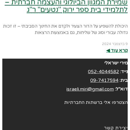
שמירת המגוון הביולוגי והעצמה חברתית –
לתלמידי בית ספר ירוק "נטעים" ר"ג
היכולת להשפיע על הדור הצעיר ולקדם את החינוך הסביבתי – זו זכות
גדולה עבורי וסוג של שליחות, גם באמצעות הרצאות
9 בדצמבר 2024
קרא עוד ◀︎
מירי ישראלי
נייד:
052-4044582
בית:
09-7417594
דוא"ל:
israeli.miri@gmail.com
הצטרפו אלי ברשתות החברתיות
יצירת קשר