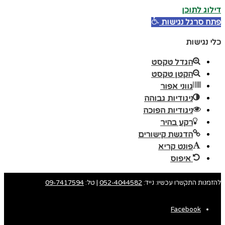
דילוג לתוכן
פתח סרגל נגישות
כלי נגישות
הגדל טקסט
הקטן טקסט
גווני אפור
ניגודיות גבוהה
ניגודיות הפוכה
רקע בהיר
הדגשת קישורים
פונט קריא
איפוס
להזמנות התקשרו עכשיו: נייד:
052-4044582
| טל:
09-7417594
Facebook