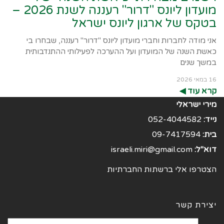
מועדון ליונס "דרור" רעננה לשנת 2026 –
בטקס של ארגון ליונס ישראל
אני מודה לחברות וחברי מועדון ליונס "דרור" רעננה, שבחרו בי
כאשת השנה של המועדון ועל ההערכה לפעילותי ההתנדבותית
במשך שנים
16 במאי 2026
קרא עוד ◀︎
מירי ישראלי
נייד:
052-4044582
בית:
09-7417594
דוא"ל:
israeli.miri@gmail.com
הצטרפו אלי ברשתות החברתיות
יצירת קשר