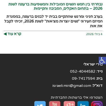
נבחרתי בין חמש הנשים המובילות והמשפיעות ברעננה לשנת
2026 – בתחום האקלים, הסביבה והקיימות
בערב חגיגי ומרגש שהתקיים בבית יד לבנים ברעננה, במסגרת
המיזם העירוני "נשים יוצרות מציאות" לשנת 2026, זכיתי לקבל
את אות
קרא עוד ◀︎
4 ביולי 2026
פתח סרגל נגישות
מירי ישראלי
נייד:
052-4044582
בית:
09-7417594
דוא"ל:
israeli.miri@gmail.com
הצטרפו אלי ברשתות החברתיות