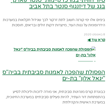
סיור חוויתי במרכז קיימות "סנטר פארק"
בגג של דיזנגוף סנטר בתל אביב
בימים אלו ימי קורנה חשוב לתת זרקור לכך שגידול חקלאות במערכות
הידרופוניות על גגות העיר, מייצרות ירקות זולים ובריאים, חוסכות
8 באוגוסט 2020
קרא עוד ◀︎
קרא עוד ←
הפסולת שהפכה לאמנות סביבתית בביה"ס
"יגאל אלון" בת-ים
כבוגרת קורס מנהיגות סביבתית, אני מודה לזכות וליכולת לסייע
בהתפתחות דור העתיד, להיות פעילים סביבתיים במערכת החינוכית,
במערכת האישית והקהילתית