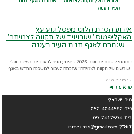
קרא עוד ←
אירוע הסרת הלוט מפסל גזע עץ
האקליפטוס "שורשים של תקווה לצמיחה"
– שנתרם לאגף חזות העיר רעננה
שמחתי לפתוח את שנת 2026 באירוע חגיגי לראות את היצירה שלי
"שורשים של תקווה לצמיחה" שזכתה לעבור למשכנה החדש באגף
17 בינואר 2026
קרא עוד ◀︎
מירי ישראלי
נייד:
052-4044582
בית:
09-7417594
דוא"ל:
israeli.miri@gmail.com