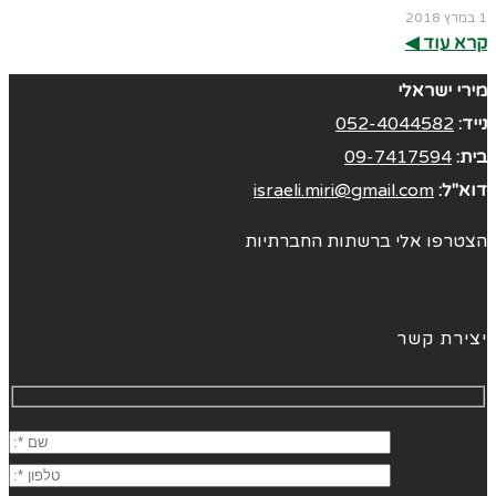
1 במרץ 2018
קרא עוד ◀︎
מירי ישראלי
נייד:
052-4044582
בית:
09-7417594
דוא"ל:
israeli.miri@gmail.com
הצטרפו אלי ברשתות החברתיות
יצירת קשר