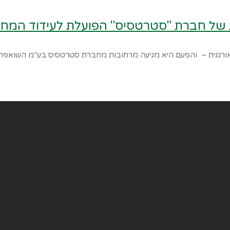
 חברת "סטרטסיס" הפועלת לעידוד המחזור
רגנית – והפעם היא מגיעה מרחובות מחברת סטרטסיס בע"מ השואפת 