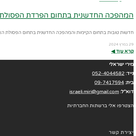
המהפכה החדשנית בתחום הפרדת הפסולת של
חדשות טובות בתחום הקיימות והמהפכה החדשנית בתחום הפסולת האו
29 במרץ 2024
קרא עוד ◀︎
מירי ישראלי
נייד:
052-4044582
בית:
09-7417594
דוא"ל:
israeli.miri@gmail.com
הצטרפו אלי ברשתות החברתיות
יצירת קשר