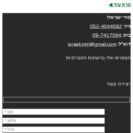
קרא עוד ◀︎
מירי ישראלי
נייד:
052-4044582
בית:
09-7417594
דוא"ל:
israeli.miri@gmail.com
הצטרפו אלי ברשתות החברתיות
יצירת קשר