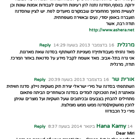
ירוקה. בנוסף,הסדנה נתנה להן רעיונות חדשים לעבודות אמנות שונות וכן
לעשיית מהפך מהחומרים שבמקורם מיועדים לפח. יש לציין שהסדנה
הועברה באופן יסודי, נעים ובאווירה משפחתית.
תודה רבה, אשר
http://www.ashera.net
מרגלית
16 בדצמבר 2013 בשעה 14:29
Reply
מאד נהניתי מעבודותייך!! מעוניינת להשתתף בסדנה שאת מארגנת.
אני גרה בתל-אביב. מאד אשמח לקבל מידע על סדנאות באזור המרכז.
תודה, מרגלית
אורית שר
16 בדצמבר 2013 בשעה 20:39
Reply
השתתפתי בסדנה של מירי ישראלי יצירת תיק משקיות ניילון. סדנה חוויתית
ומאתגרת (את הטכניקה לומדים בסדנה וכשחוזרים הביתה פתאום
מתחילים להבחין בצבעים ובכיתובים שעל השקיות ועל מוצרים שניתן
להכין מהשקיות)סדנה ממש ממש מומלצת.
מירי כל הכבוד!!!
Hana Karny
14 בינואר 2014 בשעה 8:37
Reply
Dear Miri