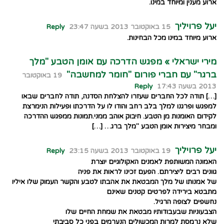
ארוע מענין ומיוחד במינו.
יעל פרויליך
15 באוקטובר 2013 בשעה 23:47
Reply
ארוע מיוחד במינו מכל הבחינות.
מירי ישראלי » מפגש הדרכה עם אומן הטבע "מלך
ברגר" עם חברי פורום "חומר למחשבה"
19 באוקטובר
2013 בשעה 17:43
Reply
[…] תודה לכל החברים שעזרו להצלחת הסדנה, תודה לחברים שבאו
למפגש ופרגנו למלך בלב רחב והודו לו על הדרכתו ופעילות הנימרצת
לקידום האומנות מן הטבע. חיבוק אוהב ממני.תמונות ממפגש ההדרכה
ומבחר מיצירות אומן הטבע "מלך ברג… […]
יעל פרויליך
19 באוקטובר 2013 בשעה 23:15
Reply
האמונה המשותפת לאמנים האקולוגיים יוצרת
גוונים רבים ליצירתם. הפעם זכינו לראות את פניה
של אמנותו של מלך המבטאת את אהבתו לטבע והקשר העמוק שלו איליו
מתבטא בירידה לפרטים קטנים שאינם
נחשפים לצופה הרגיל.
הצבעוניות שבעבודותיו מבטאת את שמחת החיים שלו
שלא נרמסת למרות המכשולים הנערמים בפני כל סביבתי