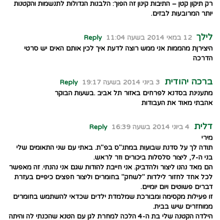
רק תיקון קטן – התיבות קינון זה הפוך: הלבנות הגדולות לתנשמות והקטנות
יותר המרובעות לבזים.
לילך
12 במאי 2014 בשעה 11:04
Reply
היצירןת מהממות אני ממש רוצה לדעת איך לכין אותם האים יש סרטי
הדרכה
ברכה יהודית
3 ביוני 2014 בשעה 19:17
Reply
מתענינת בסדנא לפרחים באזור תל אביב .בשעות הבוקר
אהבתי מאוד את העבודות
דלית
4 ביוני 2014 בשעה 16:39
Reply
מירי
תודה לך על סדנת שבועות במתנ"ס בפ"ת. באתי עם שני התאומים שלי
בני ה-7, ליצור סלסלות ביכורים וזר לראש.
הם מאד נהנו ליצור ולהדביק. אני חייבת להודות שגם אני נהנתי. זה מאפשר
לכל אחד לחזור לילדות "לשחק" בחומרים וליצור חפצים כיפיים בעזרת
דברים פשוטים ויום יומיים.
זו פעילות מקסימה ומבורכת שמלמדת ילדים שכדאי להשתמש בחומרים
ממוחזרים שיש בבית.
הילדה הקטנה שלי בת ה-4 הלכה למחרת לגן עם הטנא שהכנתי לה והיתה