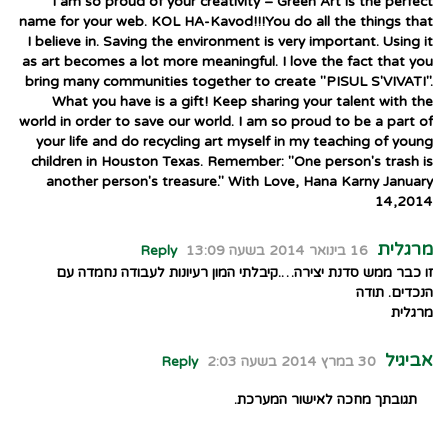
I am so proud of your creativity – Green Art is the perfect
name for your web. KOL HA-Kavod!!!You do all the things that
I believe in. Saving the environment is very important. Using it
as art becomes a lot more meaningful. I love the fact that you
bring many communities together to create "PISUL S'VIVATI".
What you have is a gift! Keep sharing your talent with the
world in order to save our world. I am so proud to be a part of
your life and do recycling art myself in my teaching of young
children in Houston Texas. Remember: "One person's trash is
another person's treasure." With Love, Hana Karny January
14,2014
מרגלית
16 בינואר 2014 בשעה 13:09
Reply
זו כבר ממש סדנת יצירה….קיבלתי המון רעיונות לעבודה נחמדה עם
הנכדים. תודה
מרגלית
אביגיל
30 במרץ 2014 בשעה 2:03
Reply
תגובתך מחכה לאישור המערכת.