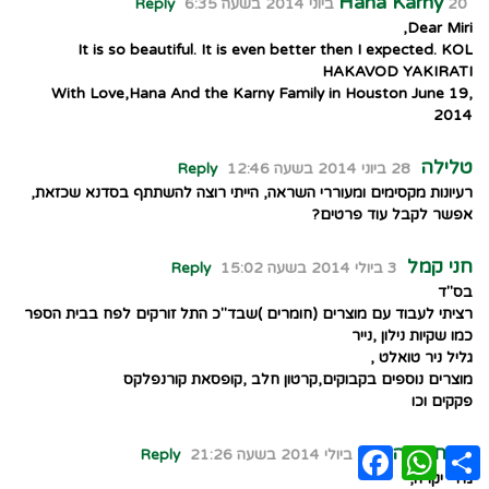
Hana Karny
20 ביוני 2014 בשעה 6:35
Reply
Dear Miri,
It is so beautiful. It is even better then I expected. KOL
HAKAVOD YAKIRATI
With Love,Hana And the Karny Family in Houston June 19,
2014
טלילה
28 ביוני 2014 בשעה 12:46
Reply
רעיונות מקסימים ומעוררי השראה, הייתי רוצה להשתתף בסדנא שכזאת,
אפשר לקבל עוד פרטים?
חני קמל
3 ביולי 2014 בשעה 15:02
Reply
בס"ד
רציתי לעבוד עם מוצרים (חומרים )שבד"כ התל זורקים לפח בבית הספר
כמו שקיות נילון ,נייר
גליל ניר טואלט ,
מוצרים נוספים בקבוקים,קרטון חלב ,קופסאת קורנפלקס
פקקים וכו
אסתר כהן
Facebook
WhatsApp
Share
14 ביולי 2014 בשעה 21:26
Reply
מירי יקרה,