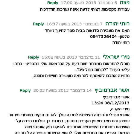
ניצה
5 בנובמבר 2013 בשעה 17:00
Reply
עבודות מקסימות רציתי לדעת איפה נערכות ההדרכות
רותי יהודה
7 בנובמבר 2013 בשעה 16:37
Reply
האם את מעבירה סדנאות בבית ספר לחינוך מיוחד
טלפון- 0547326404
רותי יהודה
מירי ישראלי
11 בדצמבר 2013 בשעה 15:02
Reply
תוכלו להתרשם ממבחר חוות דעת על ההרצאות שלי בתפריט : כתבו
עלי> בעמוד "לקוחות ממליצים".
מזמינה אתכם להצטרף להרצאה מעשירה חווייתית ומהנה.
אשר אברמוביץ
14 בדצמבר 2013 בשעה 20:03
Reply
אשר אברמוביץ
08/12/2013 13:24
מירי היקרה,
אשתי שירלי וחברתה הצטרפו לסדנה שלך להכנת תיקים מחומרי מיחזור.
שתיהן נהנו מאד מאופן העברת הסדנה, כמו גם כך שלמדו הרבה על
השימוש בחומרים היומיומיים שסביבנו להפקת תיק אופנתי ויפה.
הן מאד העריכו את המסירות שלך לנושא המיחזור ושמירה על סביבה